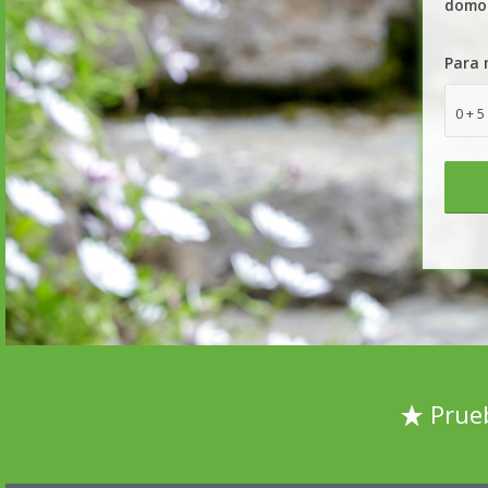
domo
Para 
0 + 5
Prueb