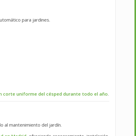
automático para jardines.
n corte uniforme del césped durante todo el año
.
 al mantenimiento del jardín.
ed en Madrid
, ofreciendo asesoramiento, instalación