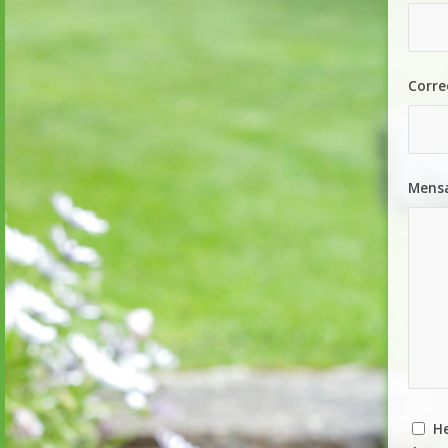
Corre
Mens
He